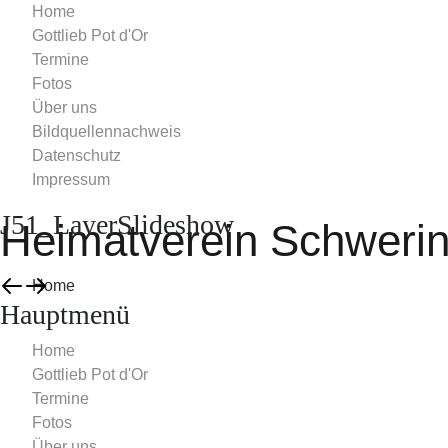
Home
Gottlieb Pot d'Or
Termine
Fotos
Über uns
Bildquellennachweis
Datenschutz
Impressum
J51_LayerSlideshow
Heimatverein Schweri
Home
Hauptmenü
Gottlieb Pot d'Or
Termine
Home
Fotos
Gottlieb Pot d'Or
Über uns
Termine
Bildquellennachweis
Fotos
Datenschutz
Über uns